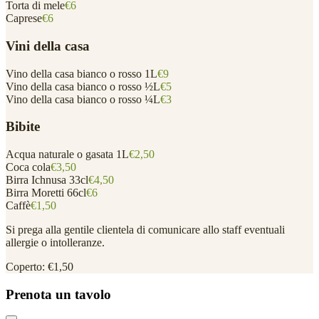
Torta di mele
€6
Caprese
€6
Vini della casa
Vino della casa bianco o rosso 1L
€9
Vino della casa bianco o rosso ½L
€5
Vino della casa bianco o rosso ¼L
€3
Bibite
Acqua naturale o gasata 1L
€2,50
Coca cola
€3,50
Birra Ichnusa 33cl
€4,50
Birra Moretti 66cl
€6
Caffè
€1,50
Si prega alla gentile clientela di comunicare allo staff eventuali
allergie o intolleranze.
Coperto: €1,50
Prenota un tavolo